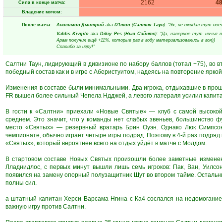
2162
4
Сила в конце матча:
Владение мячом:
После матча:
Анисимов Дмитрий
aka
D1mon
(
Салтни Таун
): "Эх, не ожидал тут осе
Valdis Kivgilo
aka
Dikiy Pes
(
Нью Сэйнтс
): "Да, наверное тут ничья 
Арам получил ещё +11%, которые раз в году материализовались в гол))
Спасибо за игру!"
Салтни Таун, лидирующий в дивизионе по набору баллов (тотал +75), во 
победный состав как и в игре с Аберистуитом, надеясь на повторение яркой
Изменения в составе были минимальными. Два игрока, отдыхавшие в прошл
FR вышел более сильный Чепела Ндджей, а левого латераля усилил капита
В гости к «Салтни» приехали «Новые Святые» — клуб с самой высокой 
среднем. Это значит, что у команды нет слабых звеньев, большинство 
место «Святых» — резервный вратарь Брин Оуэн. Однако Люк Симпсон,
чемпионате, обычно играет четыре игры подряд. Поэтому в 4-й раз подряд 
«Святых», который вероятнее всего на отдых уйдёт в матче с Молдом.
В стартовом составе Новых Святых произошли более заметные изменен
Лладнидлос, с первых минут вышли лишь семь игроков: Пак, Ван, Уилсо
появился на замену опорный полузащитник Шут во втором тайме. Остальны
полны сил.
а штатный капитан Херси Варсама Нгина с Ка4 сослался на недомогание 
важную игру против Салтни.