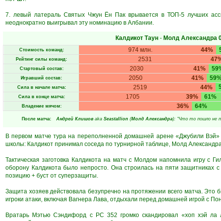
7. левый латераль Святых Чжун Ён Пак врывается в ТОП-5 лучших асси
неоднократно выигрывал эту номинацию в Албании.
Калдикот Таун
-
Молд Александра
974 млн.
44%
Стоимость команд:
2531
47
Рейтинг силы команд:
2030
41%
59
Стартовый состав:
2050
41%
59
Игравший состав:
2519
44%
Сила в начале матча:
1705
39%
61%
Сила в конце матча:
36%
64%
Владение мячом:
После матча:
Андрей Клишов
aka
Seastallion
(
Молд Александра
): "Что то пошло не п
В первом матче тура на переполненной домашней арене «Джубили Вэй» 
школы: Калдикот принимал соседа по турнирной таблице, Молд Александра
Тактическая заготовка Калдикота на матч с Молдом напомнила игру с Г
оборону Калдикота было непросто. Она строилась на пяти защитниках с
позицию + буст от суперзащиты.
Защита хозяев действовала безупречно на протяжении всего матча. Это был
игроки атаки, включая Вагнера Лава, отдыхали перед домашней игрой с П
Вратарь Мэтью Сэндифорд с РС 352 громко скандировал «хоп хэй ла 