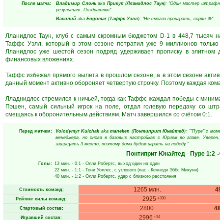
После матча:
Владимир Слонь
aka
Прикуп
(
Лланидлос Таун
): "Один мастер штрафны
результат. Поздравляю"
Василий
aka
Engomar
(
Таффс Уэлл
): "Не смогли проиграть, сорян 🍻"
Лланидлос Таун, клуб с самым скромным бюджетом D-1 в 448,7 тысяч н
Таффс Уэлл, который в этом сезоне потратил уже 9 миллионов только
Лланидлос уже шестой сезон подряд удерживает прописку в элитном д
финансовых вложениях.
Таффс избежал прямого вылета в прошлом сезоне, а в этом сезоне актив
данный момент активно обороняет четвертую строчку. Поэтому каждая кома
Лладнидлос стремился к ничьей, тогда как Таффс жаждал победы с миним
Пэшен, самый сильный игрок на поле, отдал голевую передачу со штр
смещаясь к оборонительным действиям. Матч завершился со счётом 0:1.
Перед матчем:
Volodymyr Kulchak
aka
maneken
(
Понтиприт Юнайтед
): ""Пуре" с мо
менеджера, но снова в базовых настройках с Юрием во главе. Увере
защищать 3 место, поэтому дома будем играть на победу."
Понтиприт Юнайтед
-
Пуре
1:2
Голы:
13 мин.
- 0:1 -
Олли Робертс
, выход один на один
22 мин.
- 1:1 -
Тони Уоллес
, с углового (пас -
Кеннеди Эббс Микуни
)
40 мин.
- 1:2 -
Олли Робертс
, удар с близкого расстояния
1265 млн.
4
Стоимость команд:
2925
+330
Рейтинг силы команд:
2800
4
Стартовый состав:
2996
+34
Игравший состав: