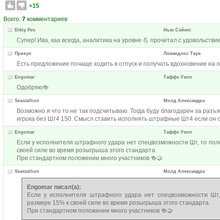
+15
Всего:
7
комментариев
Dikiy Pes
Нью Сэйнтс
Супер! Ива, каа всегда, аналитика на уровне 💪 прочитал с удовольстви
Прикуп
Лланидлос Таун
Есть предложение почаще ходить в отпуск и получать вдохновение на о
Engomar
Таффс Уэлл
Одобряю🍻
Seastallion
Молд Александра
Возможно я что то не так подсчитываю. Тогда буду благодарен за разъ
игрока без Шт4 150. Смысл ставить исполнять штрафные Шт4 если он 
Engomar
Таффс Уэлл
Если у исполнителя штрафного удара нет спецвозможности Шт, то пол
своей силе во время розыгрыша этого стандарта.
При стандартном положении много участников 🍻🤝
Seastallion
Молд Александра
Engomar писал(а):
Если у исполнителя штрафного удара нет спецвозможности Шт
размере 15% к своей силе во время розыгрыша этого стандарта.
При стандартном положении много участников 🍻🤝