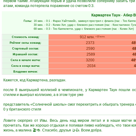
первом тайме. Атакующий порыв и удача позволили сопернику забить три 
атаки, команда потерпела поражение со счетом 0:3.
Кармартен Таун
-
Абер 
Голы:
16 мин.
- 0:1 -
Фараз Уайттикейс
, замкнул прострел с фланга (пас -
Тео Каппе
30 мин.
- 0:2 -
Колин Хит
, удар с близкого расстояния (пас -
Константинос Гуг
68 мин.
- 0:3 -
Тео Каппелетти
, удар с близкого расстояния (пас -
Колин Хит
)
912 млн.
+10 млн.
Стоимость команд:
2373
4
Рейтинг силы команд:
2590
4
Стартовый состав:
2589
4
Игравший состав:
3200
4
Сила в начале матча:
2034
Сила в конце матча:
Владение мячом:
Кажется, код Кармартена, разгадан.
после 8 выигрышей коллизий в чемпионате, у Кармартен Таун пошли ос
стилем и выиграл коллизию, а в этом туре уже
представитель «Солнечной школы» смог перехитрить и обыграть тренера «
0 у британского стиля
Ловите сюрприз от Ивы. Весь день над миром летал и в наши матчи вн
прочитать. Как же хорошо отдыхая и попивая пивко наблюдать, что твои к
жизнь, а малина 🏖️🍻. Спасибо, друзья 🤝👍. Всем добра.