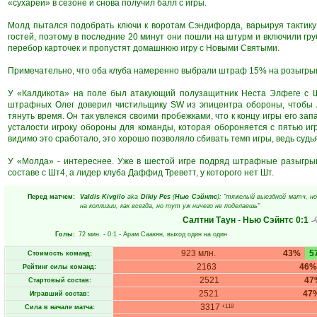
«сухарей» в сезоне и снова получил балл с игры.
Молд пытался подобрать ключи к воротам Сэндифорда, варьируя тактику
гостей, поэтому в последние 20 минут они пошли на штурм и включили гру
перебор карточек и пропустят домашнюю игру с Новыми Святыми.
Примечательно, что оба клуба намеренно выбрали штраф 15% на розыгры
У «Калдикота» на поле был атакующий полузащитник Неста Элфеге с Ш
штрафных Олег доверил чистильщику SW из эпицентра обороны, чтобы А
тянуть время. Он так увлекся своими пробежками, что к концу игры его за
усталости игроку обороны для команды, которая обороняется с пятью иг
видимо это сработало, это хорошо позволяло сбивать темп игры, ведь судья
У «Молда» - интереснее. Уже в шестой игре подряд штрафные разыгрыв
составе с Шт4, а лидер клуба Даффид Треветт, у которого нет Шт.
Перед матчем:
Valdis Kivgilo
aka
Dikiy Pes
(
Нью Сэйнтс
): "тяжельій вьіездной матч, 
на коллизии, как всегда, но тут уж ничего не поделаешь"
Салтни Таун
-
Нью Сэйнтс
0:1
Голы:
72 мин.
- 0:1 -
Арам Саакян
, выход один на один
923 млн.
43%
5
Стоимость команд:
2163
46%
Рейтинг силы команд:
2521
47
Стартовый состав:
2521
47
Игравший состав:
3317
+118
Сила в начале матча: