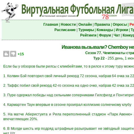
Главная
|
Новости
|
Онлайн
|
Правила
|
Опросы
|
Ре
Расписание
|
Турниры
|
Команды
|
Игроки
|
Т
Рейтинги
|
Форум
|
Чат
|
Конку
Иванова вызывали? Chemboy не
Сезон 77. Чемпионаты стра
+15
Тур 22
- 255 день, 1 ию
Если бы у обзоров были рилсы с кликбейтами, то в рилсе к этому туру можн
1. Колвин Бэй повторил свой личный рекорд 72 сезона, набрав 64 очка за 22
2. Таффс побил свой рекорд 42-го сезона на одно очко, набрав 42 очка за 22
3. Пуре одержал победы над сильными соперниками Гилсфилд и Понтиприт, 
4. Кармартен Таун впервые в сезоне проиграл коллизию солнечному клубу
5. На матче Аберистуита и Рила переполненный стадион «Парк Авеню» 
впечатляющих 20%.
6. В Молде шесть игр подряд штрафные разыгрывает не звёздный защитник
нет Шт.