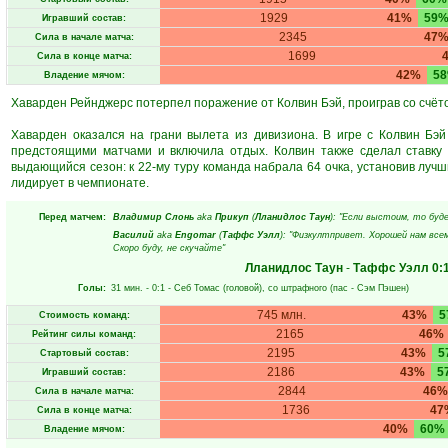
1929
41%
59
Игравший состав:
2345
47
Сила в начале матча:
1699
Сила в конце матча:
42%
5
Владение мячом:
Хаварден Рейнджерс потерпел поражение от Колвин Бэй, проиграв со счёто
Хаварден оказался на грани вылета из дивизиона. В игре с Колвин Бэ
предстоящими матчами и включила отдых. Колвин также сделал ставку 
выдающийся сезон: к 22-му туру команда набрала 64 очка, установив лучш
лидирует в чемпионате.
Перед матчем:
Владимир Слонь
aka
Прикуп
(
Лланидлос Таун
): "Если выстоим, то буд
Василий
aka
Engomar
(
Таффс Уэлл
): "Физкултпривет. Хорошей нам всем
Скоро буду, не скучайте"
Лланидлос Таун
-
Таффс Уэлл
0:
Голы:
31 мин.
- 0:1 -
Себ Томас
(головой), со штрафного (пас -
Сэм Пэшен
)
745 млн.
43%
5
Стоимость команд:
2165
46%
Рейтинг силы команд:
2195
43%
5
Стартовый состав:
2186
43%
5
Игравший состав:
2844
46%
Сила в начале матча:
1736
47
Сила в конце матча:
40%
60%
Владение мячом: