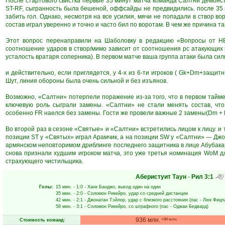
После стартового свистка первые 35 минут матча команда Салтни демонст
ST-RF, сыгранность была бешеной, оффсайды не предвидились. после 35
забить гол. Однако, несмотря на все усилия, мячи не попадали в створ во
состав играл уверенно и точно и часто бил по воротам. В чем же причина т
Этот вопрос перенаправили на Шаболовку в редакцию «Вопросы от НЕ
соотношение ударов в створ/мимо зависит от соотношения рс атакующих
усталость вратаря соперника). В первом матче ваша группа атаки была силь
и действительно, если приглядется, у 4-х из 6-ти игроков ( Gk+Dm+защит
Шут, линия обороны была очень сильной и без изъянов.
Возможно, «Салтни» потерпели поражение из-за того, что в первом тайме
ключевую роль сыграли замены. «Салтни» не стали менять состав, что
особенно FR наелся без замены. Гости же провели важные 2 замены(Dm + F
Во второй раз в сезоне «Святые» и «Салтни» встретились лицом к лицу. и 
позиции ST у «Святых» играл Арамчик, а на позиции SW у «Салтни» — Джо
армянском неповторимом дриблинге последнего защитника в лице Абубакар
снова признали худшим игроком матча, это уже третья номинация WoM д
страхующего чистильщика.
Аберистуит Таун
-
Рил
3:1
Голы:
15 мин.
- 1:0 -
Ханк Банджо
, выход один на один
35 мин.
- 2:0 -
Соломон Рикейро
, удар со средней дистанции
42 мин.
- 2:1 -
Джонатан Тэйлор
, удар с близкого расстояния (пас -
Люк Фицп
58 мин.
- 3:1 -
Соломон Рикейро
, со штрафного (пас -
Оджаи Бедвард
)
936 млн.
+84 млн.
Стоимость команд: