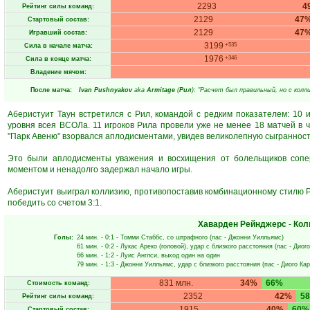
2293
4
Рейтинг силы команд:
2129
47
Стартовый состав:
2129
47
Игравший состав:
3199
+535
Сила в начале матча:
1976
+346
Сила в конце матча:
Владение мячом:
После матча:
Ivan Pushnyakov
aka
Armitage
(
Рил
): "Расчет был правильный, но с колли
Аберистуит Таун встретился с Рил, командой с редким показателем: 10
уровня всея ВСОЛа. 11 игроков Рила провели уже не менее 18 матчей в
"Парк Авеню" взорвался аплодисментами, увидев великолепную сыграннос
Это были аплодисменты уважения и восхищения от болельщиков сопер
моментом и ненадолго задержал начало игры.
Аберистуит выиграл коллизию, противопоставив комбинационному стилю Р
победить со счетом 3:1.
Хаварден Рейнджерс
-
Кол
Голы:
24 мин.
- 0:1 -
Томми Стаббс
, со штрафного (пас -
Джонни Уилльямс
)
61 мин.
- 0:2 -
Лукас Ареко
(головой), удар с близкого расстояния (пас -
Диого
66 мин.
- 1:2 -
Луис Англси
, выход один на один
79 мин.
- 1:3 -
Джонни Уилльямс
, удар с близкого расстояния (пас -
Диого Ка
831 млн.
34%
66%
Стоимость команд:
2352
42%
5
Рейтинг силы команд:
1915
40%
60%
Стартовый состав: