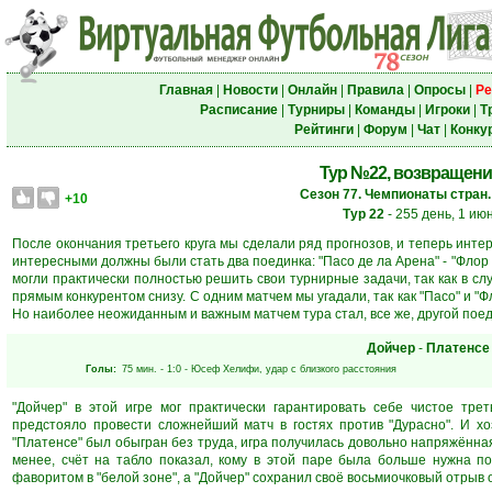
Главная
|
Новости
|
Онлайн
|
Правила
|
Опросы
|
Ре
Расписание
|
Турниры
|
Команды
|
Игроки
|
Т
Рейтинги
|
Форум
|
Чат
|
Конку
Тур №22, возвращени
Сезон 77. Чемпионаты стран.
+10
Тур 22
- 255 день, 1 ию
После окончания третьего круга мы сделали ряд прогнозов, и теперь инте
интересными должны были стать два поединка: "Пасо де ла Арена" - "Флор д
могли практически полностью решить свои турнирные задачи, так как в с
прямым конкурентом снизу. С одним матчем мы угадали, так как "Пасо" и "
Но наиболее неожиданным и важным матчем тура стал, все же, другой поед
Дойчер
-
Платенсе
Голы:
75 мин.
- 1:0 -
Юсеф Хелифи
, удар с близкого расстояния
"Дойчер" в этой игре мог практически гарантировать себе чистое треть
предстояло провести сложнейший матч в гостях против "Дурасно". И хо
"Платенсе" был обыгран без труда, игра получилась довольно напряжённая
менее, счёт на табло показал, кому в этой паре была больше нужна по
фаворитом в "белой зоне", а "Дойчер" сохранил своё восьмиочковый отрыв о