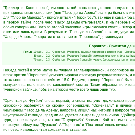
"Триллер в Канелонесе", именно такой заголовок должен получить кр
принципиальные соперники (для "Пасо де ла Арена" эта игра была отлич
для "Флор де Марокас", - приблизиться к "Поронгосу"), так ещё и сама игр
в первом тайме, после чего "Пасо" дважды отыгрывался, и на перерыв 
обоим соперникам. Зато во второй половине игры сказался класс, - "Флор 
ответили лишь одним. В результате "Пасо де ла Арена", похоже, упусти
"Флор де Марокас" сократил отставание от "Поронгоса" до минимума.
Поронгос
-
Ориентал де 
Голы:
19 мин.
- 0:1 -
Себастьян Гуэрреро
, замкнул прострел с фланга (пас -
Эмилиа
46 мин.
- 0:2 -
Себастьян Гуэрреро
(головой), замкнул прострел с фланга (пас
76 мин.
- 0:3 -
Себастьян Гуэрреро
(головой), удар с близкого расстояния (па
Победа гостей в этом матче выглядела запланированной, и сюрпризов на 
играх против "Поронгоса" демонстрировал отличную результативность, и 
тотального перевеса со счётом 15:0. Видимо, тренер "Поронгоса" был
выпустил на поле явно не сильнейший состав. Таким образом, по итога
турнирной таблице, побыв на втором месте всего лишь один тур.
"Ориентал де Футбол" снова первый, и снова получил двухочковое преи
синхронно разберутся со своими соперниками, "Ориенталу" в личной 
чемпионом. "Пасо де ла Арена", напротив, лишил нас интриги в вопросе то
неуступчивой команде, вряд ли её удастся отыграть девять очков. "Дойче
тура, но не получилось, так как "Такуарембо" бросил в бой все имевш
гостевую победу над "Дурасно". А "Поронгос" и "Платенсе" вновь ничем не
но позволив конкурентам сократить отставание.