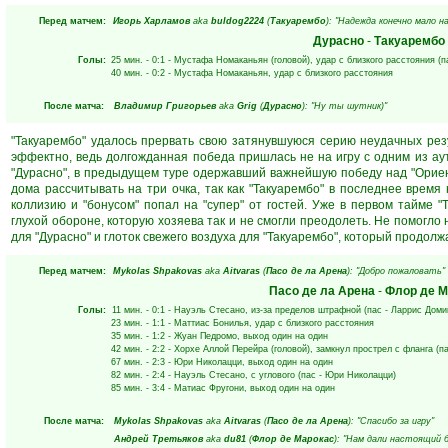
Перед матчем:
Игорь Харламов
aka
buldog2224
(
Такуарембо
): "Надежда конечно мало 
Дурасно
-
Такуарембо
Голы:
25 мин.
- 0:1 -
Мустафа Номаканьян
(головой), удар с близкого расстояния (п
40 мин.
- 0:2 -
Мустафа Номаканьян
, удар с близкого расстояния
После матча:
Владимир Григорьев
aka
Grig
(
Дурасно
): "Ну ты шутник)"
"Такуарембо" удалось прервать свою затянувшуюся серию неудачных рез
эффектно, ведь долгожданная победа пришлась не на игру с одним из ау
"Дурасно", в предыдущем туре одержавший важнейшую победу над "Ориен
дома рассчитывать на три очка, так как "Такуарембо" в последнее время
коллизию и "бонусом" попал на "супер" от гостей. Уже в первом тайме "
глухой обороне, которую хозяева так и не смогли преодолеть. Не помогло
для "Дурасно" и глоток свежего воздуха для "Такуарембо", который продолж
Перед матчем:
Mykolas Shpakovas
aka
Aitvaras
(
Пасо де ла Арена
): "Добро пожаловать"
Пасо де ла Арена
-
Флор де М
Голы:
11 мин.
- 0:1 -
Науэль Стесано
, из-за пределов штрафной (пас -
Ларрис Доми
23 мин.
- 1:1 -
Маттиас Бонилья
, удар с близкого расстояния
35 мин.
- 1:2 -
Жуан Педромо
, выход один на один
42 мин.
- 2:2 -
Хорхе Аллой Перейра
(головой), замкнул прострел с фланга (п
67 мин.
- 2:3 -
Юри Николацци
, выход один на один
82 мин.
- 2:4 -
Науэль Стесано
, с углового (пас -
Юри Николацци
)
85 мин.
- 3:4 -
Матиас Фругони
, выход один на один
После матча:
Mykolas Shpakovas
aka
Aitvaras
(
Пасо де ла Арена
): "Спасибо за игру"
Андрей Третьяков
aka
du81
(
Флор де Марокас
): "Нам дали настоящий б