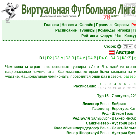
Главная
|
Новости
|
Онлайн
|
Правила
|
Опросы
|
Ре
Расписание
|
Турниры
|
Команды
|
Игроки
|
Т
Рейтинги
|
Форум
|
Чат
|
Конку
Сезон:
Австрия
D1
|
D2
|
D3-A
|
D3-B
|
D4-A
|
D4-B
|
D4-C
|
D4-D
|
КЛК
|
к
10
Чемпионаты стран
- это основные турниры в Лиге. В каждой из стран
национальные чемпионаты. Все команды, которые были созданы на м
участие. Национальные чемпионаты проводятся один раз в сезон.
[
развер
1
2
3
4
5
6
7
8
Расписание:
16
17
18
19
20
21
22
23
Тур 15
-
7 августа, 22
Лизингер
Вена
-
Лебринг
Гафленц
-
Евротурс
Кит
Рид
-
Штурм
Грац
Ред Булл
Зальцбург
-
Ваккер
Инсбр
Санкт-Петер
-
Аустрия
Вен
Коламбия Флоридсдорф
Вена
-
Санкт-Пёльт
Винер Шпортклуб
Вена
-
Аустрия
Луст