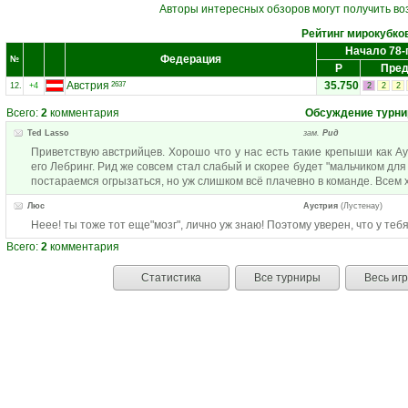
Авторы интересных обзоров могут получить во
Рейтинг мирокубко
Начало 78-
Федерация
№
Р
Пред
Австрия
35.750
2637
12.
+4
2
2
2
Всего:
2
комментария
Обсуждение турни
Ted Lasso
зам.
Рид
Приветствую австрийцев. Хорошо что у нас есть такие крепыши как Ау
его Лебринг. Рид же совсем стал слабый и скорее будет "мальчиком для 
постараемся огрызаться, но уж слишком всё плачевно в команде. Всем 
Люс
Аустрия
(Лустенау)
Неее! ты тоже тот еще"мозг", лично уж знаю! Поэтому уверен, что у теб
Всего:
2
комментария
Статистика
Все турниры
Весь иг