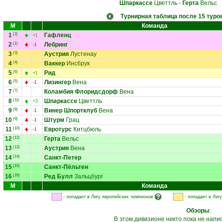
Шпаркассе
Цветтль
-
Герта
Вельс
Турнирная таблица после 15 туро
М
Команда
1
(2)
Гафленц
+1
2
(1)
Лебринг
-1
3
(3)
Аустрия
Лустенау
4
(4)
Ваккер
Инсбрук
5
(6)
Рид
+1
6
(5)
Лизингер
Вена
-1
7
(7)
Коламбия Флоридсдорф
Вена
8
(11)
Шпаркассе
Цветтль
+3
9
(8)
Винер Шпортклуб
Вена
-1
10
(9)
Штурм
Грац
-1
11
(10)
Евротурс
Китцбюль
-1
12
(12)
Герта
Вельс
13
(13)
Аустрия
Вена
14
(14)
Санкт-Петер
15
(15)
Санкт-Пёльтен
16
(16)
Ред Булл
Зальцбург
М
Команда
- попадает в Лигу европейских чемпионов
- попадает в Лиг
Обзоры
:
В этом дивизионе никто пока не напи