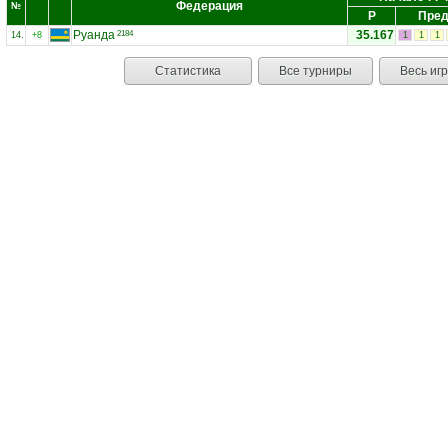
Федерация
№
Р
Пред
Руанда
35.167
2184
14.
+8
1
1
1
Статистика
Все турниры
Весь иг