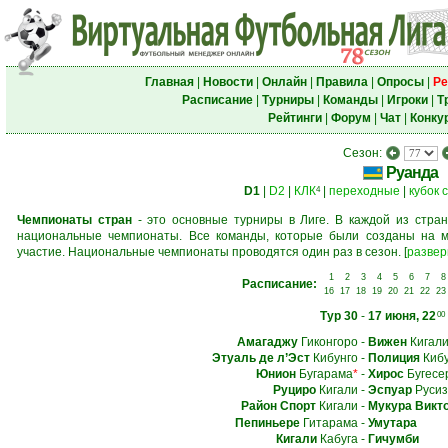
Главная
|
Новости
|
Онлайн
|
Правила
|
Опросы
|
Ре
Расписание
|
Турниры
|
Команды
|
Игроки
|
Т
Рейтинги
|
Форум
|
Чат
|
Конку
Сезон:
Руанда
D1
|
D2
|
КЛК
|
переходные
|
кубок 
4
Чемпионаты стран
- это основные турниры в Лиге. В каждой из стран
национальные чемпионаты. Все команды, которые были созданы на м
участие. Национальные чемпионаты проводятся один раз в сезон.
[
развер
1
2
3
4
5
6
7
8
Расписание:
16
17
18
19
20
21
22
23
Тур 30
-
17 июня, 22
00
Амагаджу
Гиконгоро
-
Вижен
Кигал
Этуаль де л’Эст
Кибунго
-
Полиция
Кибу
Юнион
Бугарама
*
-
Хирос
Бугесе
Руциро
Кигали
-
Эспуар
Русиз
Район Спорт
Кигали
-
Мукура Викт
Пепиньере
Гитарама
-
Умутара
Кигали
Кабуга
-
Гичумби