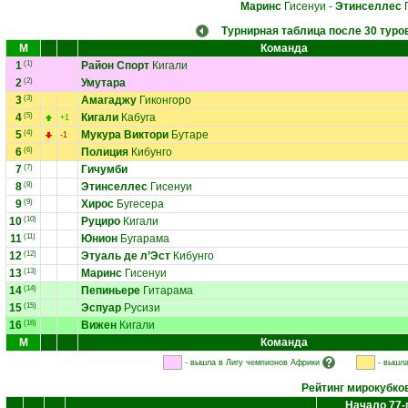
Маринс
Гисенуи
-
Этинселлес
Г
Турнирная таблица после 30 туро
М
Команда
1
(1)
Район Спорт
Кигали
2
(2)
Умутара
3
(3)
Амагаджу
Гиконгоро
4
(5)
Кигали
Кабуга
+1
5
(4)
Мукура Виктори
Бутаре
-1
6
(6)
Полиция
Кибунго
7
(7)
Гичумби
8
(8)
Этинселлес
Гисенуи
9
(9)
Хирос
Бугесера
10
(10)
Руциро
Кигали
11
(11)
Юнион
Бугарама
12
(12)
Этуаль де л’Эст
Кибунго
13
(13)
Маринс
Гисенуи
14
(14)
Пепиньере
Гитарама
15
(15)
Эспуар
Русизи
16
(16)
Вижен
Кигали
М
Команда
- вышла в Лигу чемпионов Африки
- вышла
Рейтинг мирокубко
Начало 77-