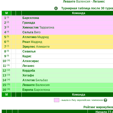
Леванте
Валенсия
-
Леганес
Турнирная таблица после 30 туро
М
Команда
1
(1)
Барселона
2
(2)
Гранада
3
(3)
Химнастик
Таррагона
4
(4)
Сельта
Виго
5
(5)
Атлетико
Мадрид
6
(6)
Реал
Мадрид
7
(7)
Эркулес
Аликанте
8
(8)
Севилья
9
(9)
Кадис
10
(10)
Алхесирас
11
(11)
Леганес
12
(12)
Кордоба
13
(13)
Хетафе
14
(14)
Атлетик
Бильбао
15
(15)
Леванте
Валенсия
16
(16)
Европа
Барселона
М
Команда
- вышла в Лигу европейских чемпионов
Рейтинг мирокубко
Начало 77-