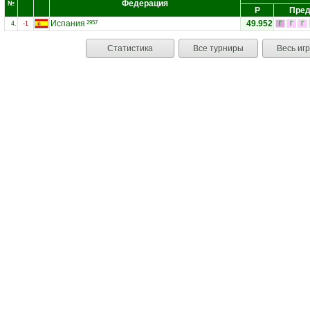
Федерация
№
Р
Пред
Испания
49.952
2957
4.
-1
Г
Г
Г
Статистика
Все турниры
Весь иг