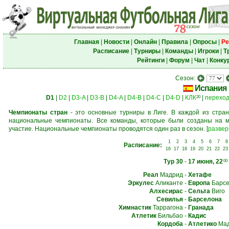
Главная
|
Новости
|
Онлайн
|
Правила
|
Опросы
|
Ре
Расписание
|
Турниры
|
Команды
|
Игроки
|
Т
Рейтинги
|
Форум
|
Чат
|
Конку
Сезон:
Испания
D1
|
D2
|
D3-A
|
D3-B
|
D4-A
|
D4-B
|
D4-C
|
D4-D
|
КЛК
|
перехо
20
Чемпионаты стран
- это основные турниры в Лиге. В каждой из стран
национальные чемпионаты. Все команды, которые были созданы на м
участие. Национальные чемпионаты проводятся один раз в сезон.
[
развер
1
2
3
4
5
6
7
8
Расписание:
16
17
18
19
20
21
22
23
Тур 30
-
17 июня, 22
00
Реал
Мадрид
-
Хетафе
Эркулес
Аликанте
-
Европа
Барсе
Алхесирас
-
Сельта
Виго
Севилья
-
Барселона
Химнастик
Таррагона
-
Гранада
Атлетик
Бильбао
-
Кадис
Кордоба
-
Атлетико
Мад