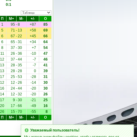
0:1
П
М+
М-
+/-
О
1
95
-
8
+87
85
5
71
-
13
+58
69
6
67
-
22
+45
66
6
65
-
31
+34
64
8
37
-
30
+7
54
11
26
-
36
-10
47
12
37
-
44
-7
46
13
28
-
35
-7
41
13
28
-
28
0
39
17
25
-
53
-28
31
12
12
-
26
-14
30
16
24
-
44
-20
30
14
12
-
32
-20
26
17
9
-
30
-21
25
20
17
-
66
-49
16
26
15
-
70
-55
8
П
М+
М-
+/-
О
Уважаемый пользователь!