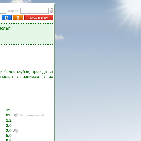
пароль
вход в игру
роль?
и более клубов, проводятся
пионатов, принимают в них
1:0
0:0
1 комментарий
1:2
3:0
2:0
5:0
0:5