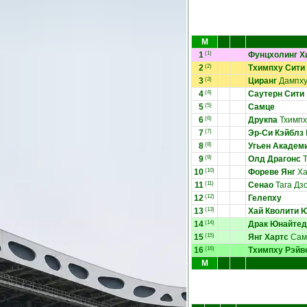
М
1
(1)
Фунцхолинг Х
2
(2)
Тхимпху Сити
3
(3)
Циранг
Дампх
4
(4)
Саутерн Сити
5
(5)
Самце
6
(6)
Друкпа
Тхимпх
7
(7)
Эр-Си Кэйблз
8
(8)
Угьен Академ
9
(9)
Олд Драгонс
Т
10
(10)
Фореве Янг
Х
11
(11)
Сенао
Тага Дз
12
(12)
Гелепху
13
(13)
Хай Кволити 
14
(14)
Драк Юнайтед
15
(15)
Янг Хартс
Сам
16
(16)
Тхимпху Рэйв
М