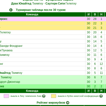
Драк Юнайтед
Тхимпху
-
Саутерн Сити
Гелепху
Турнирная таблица после 30 туров:
Команда
И
В
Н
ироес
30
28
1
30
22
3
у
30
21
3
Гелепху
30
20
4
30
16
6
у
30
14
5
Вангди Фондранг
30
14
4
и
Пунакха
30
12
5
химпху
30
11
6
а
30
9
4
онг
30
6
12
30
8
6
Юнайтед
Тхимпху
30
5
11
Тхимпху
30
6
7
друп-Джонгхар
30
3
7
енз
30
2
2
Команда
И
В
Н
- вышла в Лигу чемпионов Азии
- вышла в Кубок азиатской конфедерации
Рейтинг мирокубков