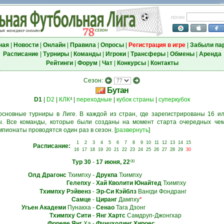
логин
ная
|
Новости
|
Онлайн
|
Правила
|
Опросы
|
Регистрация в игре
|
Забыли па
Расписание
|
Турниры
|
Команды
|
Игроки
|
Трансферы
|
Обмены
|
Аренда
Рейтинги
|
Форум
|
Чат
|
Конкурсы
|
Контакты
Сезон:
Бутан
D1
|
D2
|
КЛК
|
переходные
|
кубок страны
|
суперкубок
4
основные турниры в Лиге. В каждой из стран, где зарегистрированы 16 ил
. Все команды, которые были созданы на момент старта очередных чем
мпионаты проводятся один раз в сезон.
[
развернуть
]
1
2
3
4
5
6
7
8
9
10
11
12
13
14
15
Расписание:
16
17
18
19
20
21
22
23
24
25
26
27
28
29
30
Тур 30
-
17 июня, 22
00
Олд Драгонс
Тхимпху
-
Друкпа
Тхимпху
Гелепху
-
Хай Кволити Юнайтед
Тхимпху
Тхимпху Рэйвенз
-
Эр-Си Кэйблз
Вангди Фондранг
Самце
-
Циранг
Дампху
*
Угьен Академи
Пунакха
-
Сенао
Тага Дзонг
Тхимпху Сити
-
Янг Хартс
Самдруп-Джонгхар
Фореве Янг
Ха
-
Фунцхолинг Хироес