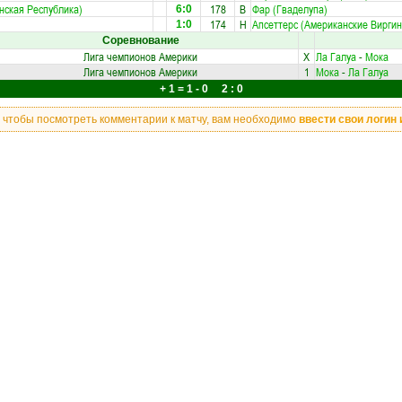
нская Республика)
178
В
Фар (Гваделупа)
6:0
174
Н
Апсеттерс (Американские Виргин
1:0
Соревнование
Лига чемпионов Америки
X
Ла Галуа
-
Мока
Лига чемпионов Америки
1
Мока
-
Ла Галуа
+ 1 = 1 - 0 2 : 0
, чтобы посмотреть комментарии к матчу, вам необходимо
ввести свои логин 