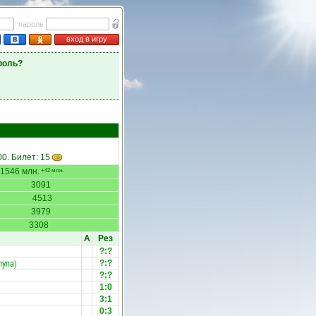
пароль
вход в игру
роль?
00. Билет: 15
1546 млн.
+42 млн.
3091
4513
3979
3308
А
Рез
?:?
лупа)
?:?
?:?
1:0
3:1
0:3