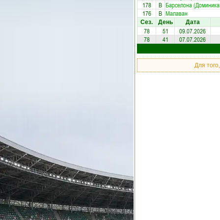
178
В
Барселона (Доминика
176
В
Малаван
Сез.
День
Дата
78
51
09.07.2026
78
41
07.07.2026
Для того