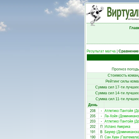
Глав
Результат матча
|
Сравнение
Прогноз погод
Стоимость коман
Рейтинг силы кома
Сумма сил 17-ти лучших
Сумма сил 14-ти лучших
Сумма сил 11-ти лучших
День
208
-
Атлетико Пантойя (Д
205
-
Ла-Хойя (Доминиканс
203
-
Атлетико Пантойя (Д
202
П
Испано Америка
191
В
Баухер (Доминиканск
190
П
Сан Хуан (Гватемала