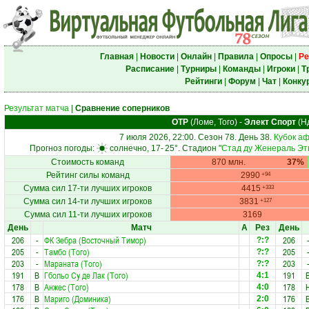
Главная
|
Новости
|
Онлайн
|
Правила
|
Опросы
|
Ре
Расписание
|
Турниры
|
Команды
|
Игроки
|
Т
Рейтинги
|
Форум
|
Чат
|
Конку
Результат матча
|
Сравнение соперников
ОТР
(Ломе, Того)
-
Элект Спорт
(Н
7 июля 2026, 22:00. Сезон 78. День 38.
Кубок а
Прогноз погоды:
солнечно, 17-
25°
. Стадион "
Стад ду Женераль Эт
Стоимость команд
870 млн.
37%
Рейтинг силы команд
2990
+94
Сумма сил 17-ти лучших игроков
4415
+333
Сумма сил 14-ти лучших игроков
3831
+127
Сумма сил 11-ти лучших игроков
3169
День
Матч
А
Рез
День
206
-
ФК Зебра (Восточный Тимор)
206
?:?
205
-
Тамбо (Того)
205
?:?
203
-
Мараната (Того)
203
?:?
191
В
Гбольо Су де Лак (Того)
191
4:1
178
В
Анжес (Того)
178
4:0
176
В
Мариго (Доминика)
176
2:0