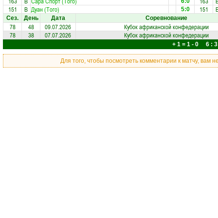
163
В
Сара Спорт (Того)
163
6:0
151
В
Дуан (Того)
151
5:0
Сез.
День
Дата
Соревнование
78
48
09.07.2026
Кубок африканской конфедерации
78
38
07.07.2026
Кубок африканской конфедерации
+ 1 = 1 - 0 6 : 3
Для того, чтобы посмотреть комментарии к матчу, вам 