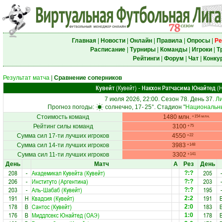
Главная
|
Новости
|
Онлайн
|
Правила
|
Опросы
|
Ре
Расписание
|
Турниры
|
Команды
|
Игроки
|
Т
Рейтинги
|
Форум
|
Чат
|
Конку
Результат матча
|
Сравнение соперников
Кувейт
(Кувейт)
Накхон Ратчасима Юнайтед
(Н
-
7 июля 2026, 22:00. Сезон 78. День 37.
Ли
Прогноз погоды:
солнечно, 17-
25°
. Стадион "
Национальн
Стоимость команд
1480 млн.
+154 млн.
Рейтинг силы команд
3100
+75
Сумма сил 17-ти лучших игроков
4550
+22
Сумма сил 14-ти лучших игроков
3983
+148
Сумма сил 11-ти лучших игроков
3302
+141
День
Матч
А
Рез
День
208
-
Академикал Кувейта (Кувейт)
205
?:?
206
-
Институто (Аргентина)
203
?:?
203
-
Аль-Шабаб (Кувейт)
195
?:?
191
Н
Квадсия (Кувейт)
191
2:2
178
В
Сантос (Кувейт)
183
2:0
176
В
Миддлсекс Юнайтед (ОАЭ)
178
1:0