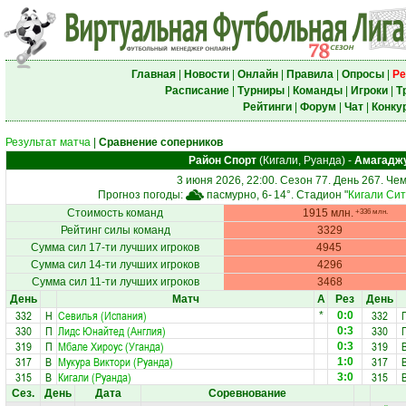
Главная
|
Новости
|
Онлайн
|
Правила
|
Опросы
|
Ре
Расписание
|
Турниры
|
Команды
|
Игроки
|
Т
Рейтинги
|
Форум
|
Чат
|
Конку
Результат матча
|
Сравнение соперников
Район Спорт
(Кигали, Руанда)
-
Амагадж
3 июня 2026, 22:00. Сезон 77. День 267. Че
Прогноз погоды:
пасмурно, 6-
14°
. Стадион "
Кигали Си
Стоимость команд
1915 млн.
+336 млн.
Рейтинг силы команд
3329
Сумма сил 17-ти лучших игроков
4945
Сумма сил 14-ти лучших игроков
4296
Сумма сил 11-ти лучших игроков
3468
День
Матч
А
Рез
День
332
Н
Севилья (Испания)
332
*
0:0
330
П
Лидс Юнайтед (Англия)
330
0:3
319
П
Мбале Хироус (Уганда)
319
0:3
317
В
Мукура Виктори (Руанда)
317
1:0
315
В
Кигали (Руанда)
315
3:0
Сез.
День
Дата
Соревнование