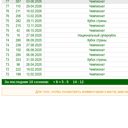
77
267
03.06.2026
Чемпионат
77
110
29.04.2026
Чемпионат
76
211
16.02.2026
Чемпионат
76
206
13.02.2026
Чемпионат
75
282
29.11.2025
Кубок страны
75
215
12.11.2025
Чемпионат
75
42
08.10.2025
Чемпионат
75
16
27.09.2025
Национальный суперкубок
74
280
06.09.2025
Кубок страны
74
238
27.08.2025
Чемпионат
74
150
06.08.2025
Чемпионат
73
280
06.06.2025
Чемпионат
73
253
31.05.2025
Кубок страны
73
98
28.04.2025
Чемпионат
72
222
19.02.2025
Чемпионат
72
198
12.02.2025
Чемпионат
За последние 10 сезонов: + 6 = 5 - 5 14 : 12
Для того, чтобы посмотреть комментарии к матчу, вам 