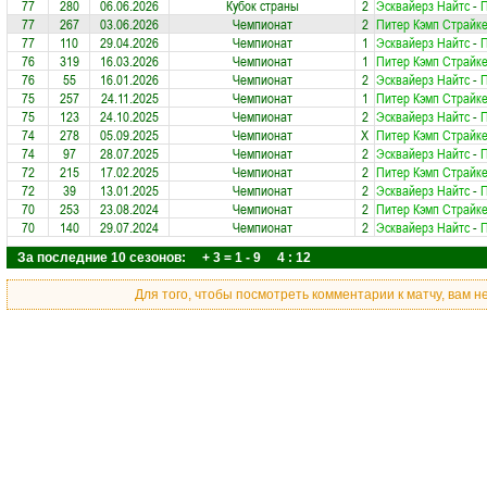
77
280
06.06.2026
Кубок страны
2
Эсквайерз Найтс
-
П
77
267
03.06.2026
Чемпионат
2
Питер Кэмп Страйк
77
110
29.04.2026
Чемпионат
1
Эсквайерз Найтс
-
П
76
319
16.03.2026
Чемпионат
1
Питер Кэмп Страйк
76
55
16.01.2026
Чемпионат
2
Эсквайерз Найтс
-
П
75
257
24.11.2025
Чемпионат
1
Питер Кэмп Страйк
75
123
24.10.2025
Чемпионат
2
Эсквайерз Найтс
-
П
74
278
05.09.2025
Чемпионат
X
Питер Кэмп Страйк
74
97
28.07.2025
Чемпионат
2
Эсквайерз Найтс
-
П
72
215
17.02.2025
Чемпионат
2
Питер Кэмп Страйк
72
39
13.01.2025
Чемпионат
2
Эсквайерз Найтс
-
П
70
253
23.08.2024
Чемпионат
2
Питер Кэмп Страйк
70
140
29.07.2024
Чемпионат
2
Эсквайерз Найтс
-
П
За последние 10 сезонов: + 3 = 1 - 9 4 : 12
Для того, чтобы посмотреть комментарии к матчу, вам 