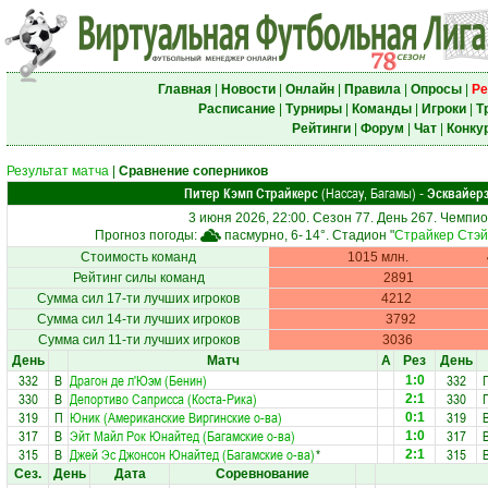
Главная
|
Новости
|
Онлайн
|
Правила
|
Опросы
|
Ре
Расписание
|
Турниры
|
Команды
|
Игроки
|
Т
Рейтинги
|
Форум
|
Чат
|
Конку
Результат матча
|
Сравнение соперников
Питер Кэмп Страйкерс
(Нассау, Багамы)
Эсквайерз
-
3 июня 2026, 22:00. Сезон 77. День 267. Чемпи
Прогноз погоды:
пасмурно, 6-
14°
. Стадион "
Страйкер Стэ
Стоимость команд
1015 млн.
Рейтинг силы команд
2891
Сумма сил 17-ти лучших игроков
4212
Сумма сил 14-ти лучших игроков
3792
Сумма сил 11-ти лучших игроков
3036
День
Матч
А
Рез
День
332
В
Драгон де л'Юэм (Бенин)
332
1:0
330
В
Депортиво Саприсса (Коста-Рика)
330
2:1
319
П
Юник (Американские Виргинские о-ва)
319
0:1
317
В
Эйт Майл Рок Юнайтед (Багамские о-ва)
317
1:0
315
В
Джей Эс Джонсон Юнайтед (Багамские о-ва)
*
315
2:1
Сез.
День
Дата
Соревнование