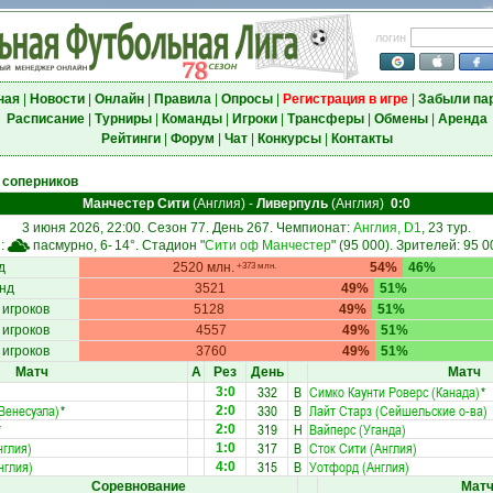
логин
ная
|
Новости
|
Онлайн
|
Правила
|
Опросы
|
Регистрация в игре
|
Забыли па
Расписание
|
Турниры
|
Команды
|
Игроки
|
Трансферы
|
Обмены
|
Аренда
Рейтинги
|
Форум
|
Чат
|
Конкурсы
|
Контакты
 соперников
Манчестер Сити
(Англия)
-
Ливерпуль
(Англия)
0:0
3 июня 2026, 22:00. Сезон 77. День 267. Чемпионат:
Англия, D1
, 23 тур.
ы:
пасмурно, 6-
14°
. Стадион "
Сити оф Манчестер
" (95 000). Зрителей: 95 0
д
2520 млн.
54%
46%
+373 млн.
нд
3521
49%
51%
 игроков
5128
49%
51%
 игроков
4557
49%
51%
 игроков
3760
49%
51%
Матч
А
Рез
День
Матч
332
В
Симко Каунти Роверс (Канада)
*
3:0
Венесуэла)
*
330
В
Лайт Старз (Сейшельские о-ва)
2:0
*
319
Н
Вайперс (Уганда)
2:0
нглия)
317
В
Сток Сити (Англия)
1:0
нглия)
315
В
Уотфорд (Англия)
4:0
Соревнование
Мат