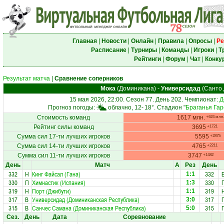
Главная
|
Новости
|
Онлайн
|
Правила
|
Опросы
|
Ре
Расписание
|
Турниры
|
Команды
|
Игроки
|
Т
Рейтинги
|
Форум
|
Чат
|
Конку
Результат матча
|
Сравнение соперников
Мока
(Доминикана)
-
Универсидад
(Санто 
15 мая 2026, 22:00. Сезон 77. День 202. Чемпионат:
Д
Прогноз погоды:
облачно, 12-
18°
. Стадион "
Браганья Гар
Стоимость команд
1617 млн.
+624 млн.
Рейтинг силы команд
3695
+1721
Сумма сил 17-ти лучших игроков
5595
+2875
Сумма сил 14-ти лучших игроков
4765
+2211
Сумма сил 11-ти лучших игроков
3747
+1482
День
Матч
А
Рез
День
332
Н
Кинг Файсал (Гана)
332
1:1
330
П
Химнастик (Испания)
330
1:3
319
Н
Порт (Джибути)
319
1:1
317
В
Универсидад (Доминиканская Республика)
317
3:0
315
В
Санчес Самана (Доминиканская Республика)
315
5:0
Сез.
День
Дата
Соревнование