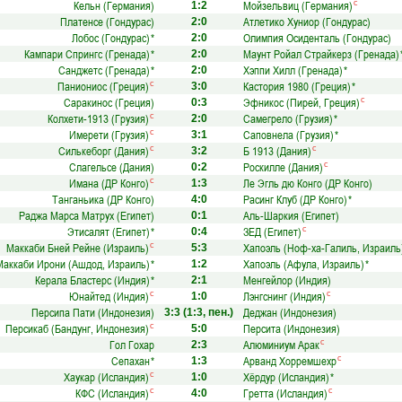
Кельн (Германия)
Мойзельвиц (Германия)
с
1:2
Платенсе (Гондурас)
Атлетико Хуниор (Гондурас)
2:0
Лобос (Гондурас)
*
Олимпия Осиденталь (Гондурас)
2:0
Кампари Спрингс (Гренада)
*
Маунт Ройал Страйкерз (Гренада)
2:0
Санджетс (Гренада)
*
Хэппи Хилл (Гренада)
*
2:0
Паниониос (Греция)
Кастория 1980 (Греция)
*
с
3:0
Саракинос (Греция)
Эфникос (Пирей, Греция)
с
0:3
Колхети-1913 (Грузия)
Самегрело (Грузия)
*
с
2:0
Имерети (Грузия)
Саповнела (Грузия)
*
с
3:1
Силькеборг (Дания)
Б 1913 (Дания)
с
с
3:2
Слагельсе (Дания)
Роскилле (Дания)
с
0:2
Имана (ДР Конго)
Ле Эгль дю Конго (ДР Конго)
с
1:3
Танганьика (ДР Конго)
Расинг Клуб (ДР Конго)
*
4:0
Раджа Марса Матрух (Египет)
Аль-Шаркия (Египет)
0:1
Этисалят (Египет)
*
ЗЕД (Египет)
с
0:4
Маккаби Бней Рейне (Израиль)
Хапоэль (Ноф-ха-Галиль, Израиль
с
5:3
Маккаби Ирони (Ашдод, Израиль)
*
Хапоэль (Афула, Израиль)
*
1:2
Керала Бластерс (Индия)
*
Менгейлор (Индия)
2:1
Юнайтед (Индия)
Лэнгснинг (Индия)
с
с
1:0
Персипа Пати (Индонезия)
Деджан (Индонезия)
3:3
(1:3, пен.)
Персикаб (Бандунг, Индонезия)
Персита (Индонезия)
с
5:0
Гол Гохар
Алюминиум Арак
с
2:3
Сепахан
*
Арванд Хорремшехр
с
1:3
Хаукар (Исландия)
Хёрдур (Исландия)
*
с
1:0
КФС (Исландия)
Гретта (Исландия)
с
с
4:0