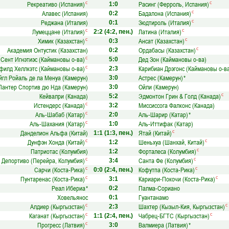
Рекреативо (Испания)
Расинг (Ферроль, Испания)
с
с
1:0
Алавес (Испания)
Бадалона (Испания)
с
0:2
Реджана (Италия)
Зюдтироль (Италия)
с
0:1
Лумеццане (Италия)
Латина (Италия)
с
с
2:2
(4:2, пен.)
Химик (Казахстан)
Ансат (Казахстан)
с
с
0:3
Академия Онтустик (Казахстан)
Ордабасы (Казахстан)
с
0:2
Сент Игнэтиэс (Каймановы о-ва)
Дед Зон (Каймановы о-ва)
с
5:0
филд Хеллкэтс (Каймановы о-ва)
Карибиан Дрэгонс (Каймановы о-в
с
2:3
йгл Ройаль де ла Менуа (Камерун)
Астрес (Камерун)
*
3:0
Пантер Спортив дю Нда (Камерун)
Ойли (Камерун)
3:0
Кейвалри (Канада)
Эдмонтон Грин & Голд (Канада)
с
5:2
Истендерс (Канада)
Миссиссога Фалконс (Канада)
с
3:2
Аль-Шабаб (Катар)
Аль-Шарир (Катар)
*
с
2:0
Аль-Шахания (Катар)
Аль-Иттифак (Катар)
с
1:0
Данделион Альфа (Китай)
Ятай (Китай)
с
1:1
(1:3, пен.)
Дунфэн Хонда (Китай)
Шеньхуа (Шанхай, Китай)
с
с
1:2
Патриотас (Колумбия)
Форталеса (Колумбия)
с
1:2
Депортиво (Перейра, Колумбия)
Санта Фе (Колумбия)
с
с
3:4
Сарчи (Коста-Рика)
Кофутпа (Коста-Рика)
с
с
0:0
(2:4, пен.)
Пунтаренас (Коста-Рика)
Кариари-Покочи (Коста-Рика)
с
с
3:1
Реал Ибериа
*
Палма-Сориано
0:2
Ховельянос
Гуантанамо
0:1
Алдиер (Кыргызстан)
Шахтер (Кызыл-Кия, Кыргызстан)
с
с
2:3
Каганат (Кыргызстан)
Чабрец-БГТС (Кыргызстан)
с
с
1:1
(2:4, пен.)
Прогресс (Латвия)
Валмиера (Латвия)
*
с
3:0