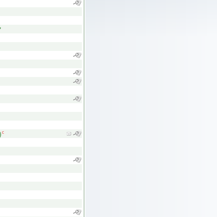
*
)
с