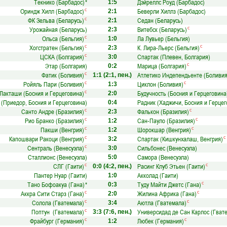
Текнико (Барбадос)
*
Дэйреллс Роуд (Барбадос)
1:5
Ориндж Хилл (Барбадос)
Беверли Хиллз (Барбадос)
с
2:1
ФК Зельва (Беларусь)
Седан (Беларусь)
с
2:1
Урожайная (Беларусь)
Витебск (Беларусь)
с
2:3
Ольса (Бельгия)
Ла Лувьер (Бельгия)
с
1:0
Хогстратен (Бельгия)
К. Лира-Льерс (Бельгия)
с
с
2:3
ЦСКА (Болгария)
Спартак (Плевен, Болгария)
с
3:0
Этар (Болгария)
Марица (Болгария)
с
0:2
Фатик (Боливия)
Атлетико Индепендьенте (Боливия
с
1:1
(2:1, пен.)
Ройяль Пари (Боливия)
Циклон (Боливия)
с
с
1:3
Лакташи (Босния и Герцеговина)
Будучность (Босния и Герцеговина
с
2:0
 (Приедор, Босния и Герцеговина)
Радник (Хаджичи, Босния и Герцег
0:4
Санто Андре (Бразилия)
Фалькон (Бразилия)
с
с
2:3
Рио Бранко (Бразилия)
Сан-Пауло (Бразилия)
с
с
1:2
Пакши (Венгрия)
Шорокшар (Венгрия)
с
с
1:2
Капошвари Ракоци (Венгрия)
Спартак (Кишкунхалаш, Венгрия)
с
с
3:2
Сентраль (Венесуэла)
Сильбонес (Венесуэла)
с
3:0
Сталлионс (Венесуэла)
Самора (Венесуэла)
5:0
СЛГ (Гаити)
Расинг Клуб Этьен (Гаити)
с
с
0:0
(4:2, пен.)
Пантер Нуар (Гаити)
Акколад (Гаити)
1:0
Тано Бофоакуа (Гана)
*
Туду Майти Джетс (Гана)
с
0:3
Аккра Сити Старз (Гана)
Жилина Африка (Гана)
с
с
2:0
Солола (Гватемала)
Аютла (Гватемала)
с
с
3:4
Поптун (Гватемала)
Универсидад де Сан Карлос (Гват
с
3:3
(7:6, пен.)
Фрайбург (Германия)
Любек (Германия)
с
с
1:2