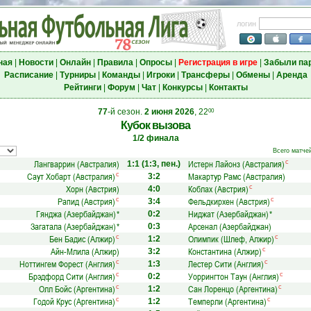
логин
ная
|
Новости
|
Онлайн
|
Правила
|
Опросы
|
Регистрация в игре
|
Забыли па
Расписание
|
Турниры
|
Команды
|
Игроки
|
Трансферы
|
Обмены
|
Аренда
Рейтинги
|
Форум
|
Чат
|
Конкурсы
|
Контакты
77
-й сезон.
2 июня 2026
, 22
00
Кубок вызова
1/2 финала
Всего матче
Лангваррин (Австралия)
Истерн Лайонз (Австралия)
с
1:1
(1:3, пен.)
Саут Хобарт (Австралия)
Макартур Рамс (Австралия)
с
3:2
Хорн (Австрия)
Коблах (Австрия)
с
4:0
Рапид (Австрия)
Фельдкирхен (Австрия)
с
с
3:4
Гянджа (Азербайджан)
*
Ниджат (Азербайджан)
*
0:2
Загатала (Азербайджан)
*
Арсенал (Азербайджан)
0:3
Бен Бадис (Алжир)
Олимпик (Шлеф, Алжир)
с
с
1:2
Айн-Млила (Алжир)
Константина (Алжир)
с
3:2
Ноттингем Форест (Англия)
Лестер Сити (Англия)
с
с
1:3
Брэдфорд Сити (Англия)
Уоррингтон Таун (Англия)
с
с
0:2
Олл Бойс (Аргентина)
Сан Лоренцо (Аргентина)
с
с
1:2
Годой Крус (Аргентина)
Темперли (Аргентина)
с
с
1:2