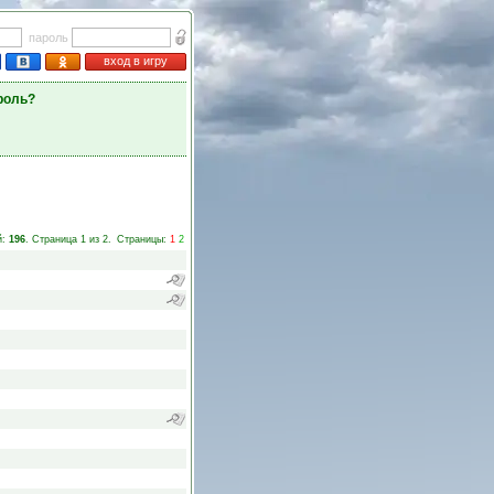
пароль
вход в игру
роль?
й:
196
. Страница 1 из 2.
Страницы:
1
2