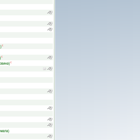
)
с
)
с
овина)
с
емала)