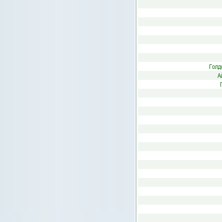
Голд
А