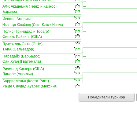
...
...
АФК Академия (Теркс и Кайкос)
?
?
Баракоа
?
?
Испано Америка
?
?
Ньютаун Юнайтед (Сент-Китс и Невис)
?
?
...
...
Полис (Тринидад и Тобаго)
?
?
Финикс Райзинг (США)
?
?
Луисвилль Сити (США)
?
?
ТАКА (Сальвадор)
?
?
...
...
Парадайз (Барбадос)
?
?
Сан Хуан (Гватемала)
?
?
Ричмонд Киккерс (США)
?
?
Лимерс (Ангилья)
?
?
...
...
Барриаленья (Коста-Рика)
?
?
Уа де Сиудад Хуарес (Мексика)
?
?
Победители турнира