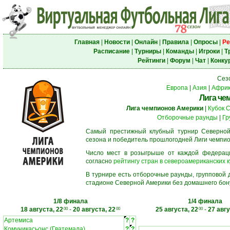
Главная
|
Новости
|
Онлайн
|
Правила
|
Опросы
|
Ре
Расписание
|
Турниры
|
Команды
|
Игроки
|
Т
Рейтинги
|
Форум
|
Чат
|
Конку
Сез
Европа
|
Азия
|
Афри
Лига че
Лига чемпионов Америки
|
Кубок 
Отборочные раунды
|
Гр
Самый престижный клубный турнир Северной
сезона и победитель прошлогодней Лиги чемпио
Число мест в розыгрыше от каждой федерац
согласно
рейтингу стран в североамериканских к
В турнире есть отборочные раунды, групповой
стадионе Северной Америки без домашнего бону
1/8 финала
1/4 финала
18 августа, 22
-
20 августа, 22
25 августа, 22
-
27 авгу
00
00
00
Артемиса
?
?
Комуникасьонс (Гватемала)
?
?