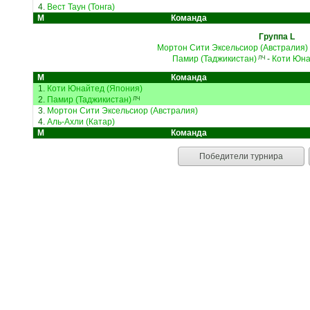
4.
Вест Таун (Тонга)
М
Команда
Группа L
Мортон Сити Эксельсиор (Австралия)
Памир (Таджикистан)
-
Коти Юна
ЛЧ
М
Команда
1.
Коти Юнайтед (Япония)
2.
Памир (Таджикистан)
ЛЧ
3.
Мортон Сити Эксельсиор (Австралия)
4.
Аль-Ахли (Катар)
М
Команда
Победители турнира