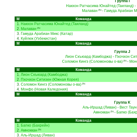
Группа I
Накхон Ратчасима Юнайтед (Таиланд)
-
Малаван
-
Гамуда Арабиан М
ЛЧ
М
Команда
1.
Накхон Ратчасима Юнайтед (Таиланд)
2.
Малаван
ЛЧ
3.
Гамуда Арабиан Микс (Катар)
4.
Куйлюк (Узбекистан)
М
Команда
Группа J
Лион Скъюард (Камбоджа)
-
Пхочхон Си
Соломон Кингз (Соломоновы о-ва)
-
Мон
ЛЧ
М
Команда
1.
Лион Скъюард (Камбоджа)
2.
Пхочхон Ситизен (Южная Корея)
3.
Соломон Кингз (Соломоновы о-ва)
ЛЧ
4.
Монфо (Новая Каледония)
М
Команда
Группа K
Аль-Иршад (Ливан)
-
Вест Таун
Амноккан
-
Бапко (Бах
ЛЧ
М
Команда
1.
Бапко (Бахрейн)
2.
Амноккан
ЛЧ
3.
Аль-Иршад (Ливан)