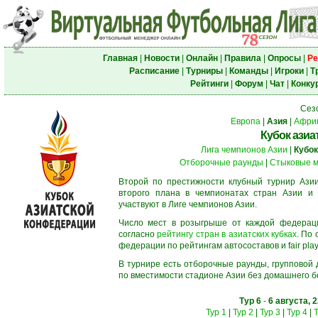
Главная
|
Новости
|
Онлайн
|
Правила
|
Опросы
|
Ре
Расписание
|
Турниры
|
Команды
|
Игроки
|
Т
Рейтинги
|
Форум
|
Чат
|
Конку
Сез
Европа
|
Азия
|
Афри
Кубок азиа
Лига чемпионов Азии
|
Кубок
Отборочные раунды
|
Стыковые м
Второй по престижности клубный турнир Азии
второго плана в чемпионатах стран Азии и 
участвуют в Лиге чемпионов Азии.
Число мест в розыгрыше от каждой федерац
согласно
рейтингу стран в азиатских кубках
. По
федерации по рейтингам автосоставов и fair play
В турнире есть отборочные раунды, групповой
по вместимости стадионе Азии без домашнего бо
Тур 6
-
6 августа, 
Тур 1
|
Тур 2
|
Тур 3
|
Тур 4
|
Т