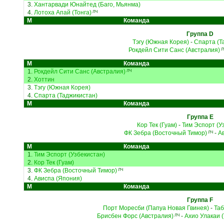
3.
Хантарвади Юнайтед (Баго, Мьянма)
4.
Лотоха Апай (Тонга)
ЛЧ
М
Команда
Группа D
Тэгу (Южная Корея)
-
Спарта (Т
Рокдейл Сити Санс (Австралия)
Л
М
Команда
1.
Рокдейл Сити Санс (Австралия)
ЛЧ
2.
Хоттин
3.
Тэгу (Южная Корея)
4.
Спарта (Таджикистан)
М
Команда
Группа E
Кор Тек (Гуам)
-
Тим Эспорт (У
ФК Зебра (Восточный Тимор)
-
А
ЛЧ
М
Команда
1.
Тим Эспорт (Узбекистан)
2.
Кор Тек (Гуам)
3.
ФК Зебра (Восточный Тимор)
ЛЧ
4.
Ависпа (Япония)
М
Команда
Группа F
Порт Моресби (Папуа Новая Гвинея)
-
Таб
Брисбен Форс (Австралия)
-
Ахио Улакаи (
ЛЧ