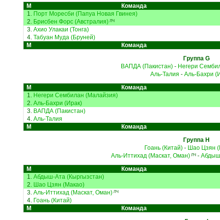
М
Команда
1.
Порт Моресби (Папуа Новая Гвинея)
2.
Брисбен Форс (Австралия)
ЛЧ
3.
Ахио Улакаи (Тонга)
4.
Табуан Муда (Бруней)
М
Команда
Группа G
ВАПДА (Пакистан)
-
Негери Сембил
Аль-Талия
-
Аль-Бахри (
М
Команда
1.
Негери Сембилан (Малайзия)
2.
Аль-Бахри (Ирак)
3.
ВАПДА (Пакистан)
4.
Аль-Талия
М
Команда
Группа H
Гоань (Китай)
-
Шао Цзян (
Аль-Иттихад (Маскат, Оман)
-
Абдыш
ЛЧ
М
Команда
1.
Абдыш-Ата (Кыргызстан)
2.
Шао Цзян (Макао)
3.
Аль-Иттихад (Маскат, Оман)
ЛЧ
4.
Гоань (Китай)
М
Команда