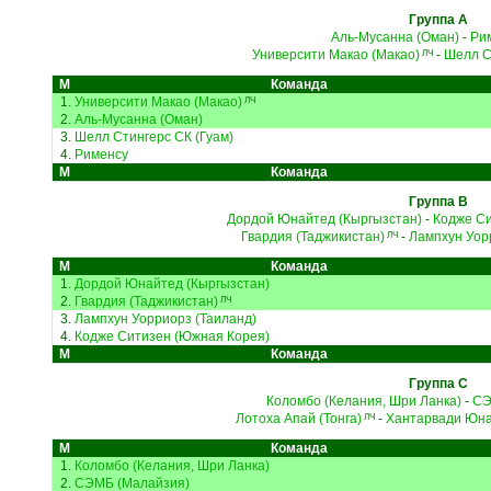
Группа A
Аль-Мусанна (Оман)
-
Ри
Университи Макао (Макао)
-
Шелл С
ЛЧ
М
Команда
1.
Университи Макао (Макао)
ЛЧ
2.
Аль-Мусанна (Оман)
3.
Шелл Стингерс СК (Гуам)
4.
Рименсу
М
Команда
Группа B
Дордой Юнайтед (Кыргызстан)
-
Кодже Си
Гвардия (Таджикистан)
-
Лампхун Уор
ЛЧ
М
Команда
1.
Дордой Юнайтед (Кыргызстан)
2.
Гвардия (Таджикистан)
ЛЧ
3.
Лампхун Уорриорз (Таиланд)
4.
Кодже Ситизен (Южная Корея)
М
Команда
Группа C
Коломбо (Келания, Шри Ланка)
-
СЭ
Лотоха Апай (Тонга)
-
Хантарвади Юна
ЛЧ
М
Команда
1.
Коломбо (Келания, Шри Ланка)
2.
СЭМБ (Малайзия)