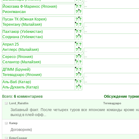
...
...
Йокогама Ф-Маринос (Япония)
?
?
Рионгмансан
?
?
Пусан ТК (Южная Корея)
?
?
Теренгану (Малайзия)
?
?
...
...
Пахтакор (Узбекистан)
?
?
Согдиана (Узбекистан)
?
?
Април 25
?
?
Антлерс (Малайзия)
?
?
...
...
Сересо (Япония)
?
?
Селангор (Малайзия)
?
?
ДПММ (Бруней)
?
?
Тегевадзаро (Япония)
?
?
...
...
Аль-Ваб (Катар)
?
?
Аль-Духаиль (Катар)
?
?
Всего:
6
комментариев
Обсуждение турни
Lord_Raistlin
Тегевадзаро
Забавный факт. После четырех туров все японские команды кроме н
выход в плей-офф...
Капер
Договорняк)
EctorCooper