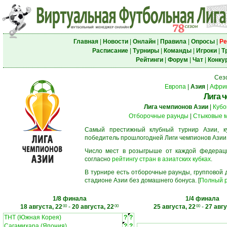
Главная
|
Новости
|
Онлайн
|
Правила
|
Опросы
|
Ре
Расписание
|
Турниры
|
Команды
|
Игроки
|
Т
Рейтинги
|
Форум
|
Чат
|
Конку
Сез
Европа
|
Азия
|
Афри
Лига 
Лига чемпионов Азии
|
Кубо
Отборочные раунды
|
Стыковые 
Самый престижный клубный турнир Азии, к
победитель прошлогодней Лиги чемпионов Азии
Число мест в розыгрыше от каждой федерац
согласно
рейтингу стран в азиатских кубках
.
В турнире есть отборочные раунды, групповой
стадионе Азии без домашнего бонуса. [
Полный р
1/8 финала
1/4 финала
18 августа, 22
-
20 августа, 22
25 августа, 22
-
27 авгу
00
00
00
ТНТ (Южная Корея)
?
?
Сагамихара (Япония)
?
?