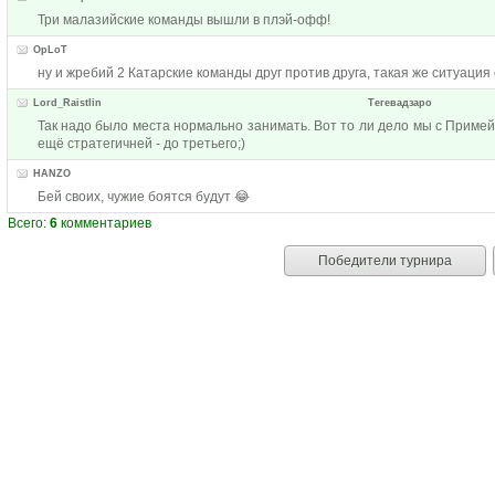
Три малазийские команды вышли в плэй-офф!
OpLoT
ну и жребий 2 Катарские команды друг против друга, такая же ситуация
Lord_Raistlin
Тегевадзаро
Так надо было места нормально занимать. Вот то ли дело мы с Примейр
ещё стратегичней - до третьего;)
HANZO
Бей своих, чужие боятся будут 😂
Всего:
6
комментариев
Победители турнира