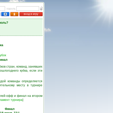
пароль
вход в игру
роль?
ка
убок
инал
ков стран, команд, занявших
шлогоднего кубка, если эти
ждой команды определяется
ительному месту в турнире
 плей-офф и финал на втором
ламент турнира
]
Финал
00