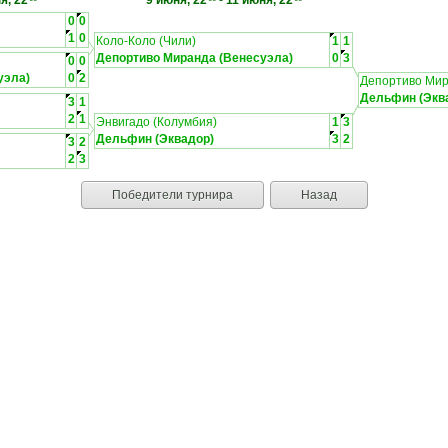
я, 22
9 июня, 22
-
11 июня, 22
0
0
1
0
Коло-Коло (Чили)
1
1
Депортиво Миранда (Венесуэла)
0
3
0
0
уэла)
0
2
Депортиво Мир
Дельфин (Экв
3
1
2
1
Энвигадо (Колумбия)
1
3
Дельфин (Эквадор)
3
2
3
2
2
3
Победители турнира
Назад