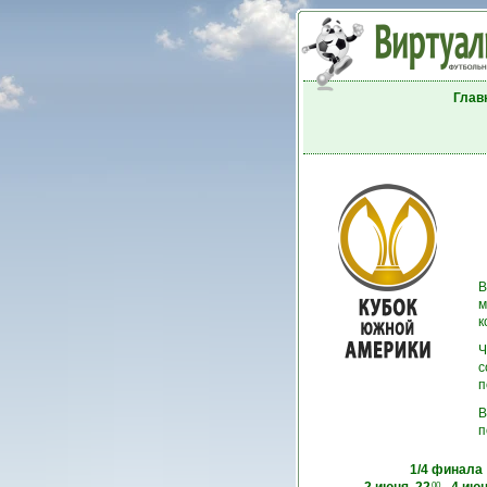
Глав
В
м
к
Ч
с
п
В
п
1/4 финала
00