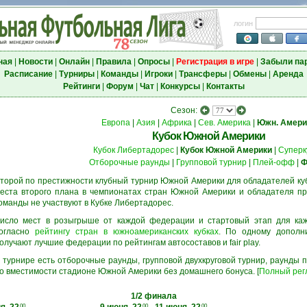
логин
ная
|
Новости
|
Онлайн
|
Правила
|
Опросы
|
Регистрация в игре
|
Забыли па
Расписание
|
Турниры
|
Команды
|
Игроки
|
Трансферы
|
Обмены
|
Аренда
Рейтинги
|
Форум
|
Чат
|
Конкурсы
|
Контакты
Сезон:
Европа
|
Азия
|
Африка
|
Сев. Америка
|
Южн. Амери
Кубок Южной Америки
Кубок Либертадорес
|
Кубок Южной Америки
|
Суперк
Отборочные раунды
|
Групповой турнир
|
Плей-офф
|
Ф
торой по престижности клубный турнир Южной Америки для обладателей куб
еста второго плана в чемпионатах стран Южной Америки и обладателя про
оманды не участвуют в Кубке Либертадорес.
исло мест в розыгрыше от каждой федерации и стартовый этап для ка
огласно
рейтингу стран в южноамериканских кубках
. По одному дополн
олучают лучшие федерации по рейтингам автосоставов и fair play.
 турнире есть отборочные раунды, групповой двухкруговой турнир, раунды
о вместимости стадионе Южной Америки без домашнего бонуса. [
Полный рег
1/2 финала
00
00
00