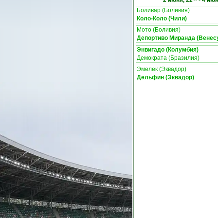
2 июня, 22
-
4 июн
Боливар (Боливия)
Коло-Коло (Чили)
Мото (Боливия)
Депортиво Миранда (Венес
Энвигадо (Колумбия)
Демократа (Бразилия)
Эмелек (Эквадор)
Дельфин (Эквадор)