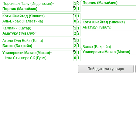
Перлис (Малайзия)
Персипал Палу (Индонезия)
1
0
ЛЧ
Перлис (Малайзия)
2
1
Коти Юнайтед (Япония)
3
1
Аль-Бирах (Палестина)
0
2
Коти Юнайтед (Япония)
Аматуку (Тувалу)
Кампани (Катар)
1
1
Аматуку (Тувалу)
2
2
ЛЧ
Ателе Олд Бойз (Тонга)
1
2
Бапко (Бахрейн)
2
1
Бапко (Бахрейн)
Университи Макао (Макао)
Университи Макао (Макао)
2
1
ЛЧ
Шелл Стингерс СК (Гуам)
0
1
Победители турнира