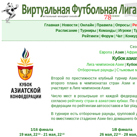
Главная
|
Новости
|
Онлайн
|
Правила
|
Опросы
|
Ре
Расписание
|
Турниры
|
Команды
|
Игроки
|
Т
Рейтинги
|
Форум
|
Чат
|
Конку
Сез
Европа
|
Азия
|
Афри
Кубок азиа
Лига чемпионов Азии
|
Кубок
Отборочные раунды
|
Стыковые 
Второй по престижности клубный турнир Азии
второго плана в чемпионатах стран Азии и 
участвуют в Лиге чемпионов Азии.
Число мест в розыгрыше от каждой федерац
согласно
рейтингу стран в азиатских кубках
. По
федерации по рейтингам автосоставов и fair play
В турнире есть отборочные раунды, групповой
по вместимости стадионе Азии без домашнего бо
1/16 финала
1/8 финала
19 мая, 22
-
21 мая, 22
26 мая, 22
-
28 мая,
00
00
00