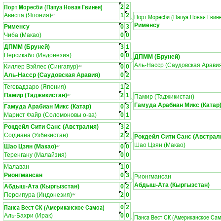
Порт Моресби (Папуа Новая Гвинея)
2
2
Ависпа (Япония)
1
2
Порт Моресби (Папуа Новая Гвин
ЛЧ
Рименсу
Рименсу
0
3
Чиба (Макао)
0
0
ДПММ (Бруней)
3
1
Персикабо (Индонезия)
0
0
ДПММ (Бруней)
Аль-Насср (Саудовская Арави
Киллер Вэйлес (Сингапур)
0
0
ЛЧ
Аль-Насср (Саудовская Аравия)
0
2
Тегевадзаро (Япония)
1
2
Памир (Таджикистан)
2
1
ЛЧ
Памир (Таджикистан)
Гамуда Арабиан Микс (Катар
Гамуда Арабиан Микс (Катар)
0
3
Марист Файр (Соломоновы о-ва)
0
1
Рокдейл Сити Санс (Австралия)
3
2
Согдиана (Узбекистан)
2
2
Рокдейл Сити Санс (Австрал
Шао Цзян (Макао)
Шао Цзян (Макао)
0
0
ЛЧ
Теренгану (Малайзия)
0
0
Малаван
1
0
Рионгмансан
0
3
Рионгмансан
Абдыш-Ата (Кыргызстан)
Абдыш-Ата (Кыргызстан)
0
2
Персипура (Индонезия)
2
0
ЛЧ
Панса Вест СК (Американское Самоа)
0
2
Аль-Бахри (Ирак)
0
0
Панса Вест СК (Американское Сам