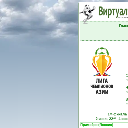
Глав
С
п
Ч
с
В
с
1/4 финала
2 июня, 22
-
4 июн
00
Примейро (Япония)