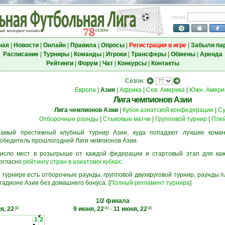
логин
ная
|
Новости
|
Онлайн
|
Правила
|
Опросы
|
Регистрация в игре
|
Забыли па
Расписание
|
Турниры
|
Команды
|
Игроки
|
Трансферы
|
Обмены
|
Аренда
Рейтинги
|
Форум
|
Чат
|
Конкурсы
|
Контакты
Сезон:
Европа
|
Азия
|
Африка
|
Сев. Америка
|
Южн. Амери
Лига чемпионов Азии
Лига чемпионов Азии
|
Кубок азиатской конфедерации
|
Су
Отборочные раунды
|
Стыковые матчи
|
Групповой турнир
|
Пле
амый престижный клубный турнир Азии, куда попадают лучшие кома
обедитель прошлогодней Лиги чемпионов Азии.
исло мест в розыгрыше от каждой федерации и стартовый этап для ка
огласно
рейтингу стран в азиатских кубках
.
 турнире есть отборочные раунды, групповой двухкруговой турнир, раунды
тадионе Азии без домашнего бонуса. [
Полный регламент турнира
]
1/2 финала
я, 22
9 июня, 22
-
11 июня, 22
00
00
00
1
2