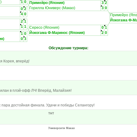
)
1
0
Примейро (Япония)
3
2
Горилла Юниверс (Макао)
3
0
0
2
4
0
Примейро (Япо
Йокогама Ф-Ма
2
1
1
1
Сересо (Япония)
0
1
Йокогама Ф-Маринос (Япония)
2
0
1
0
ия)
0
3
Обсуждение турнира
:
я Корея, вперёд!
илан в плэй-офф ЛЧ! Вперёд, Малайзия!
с пара достойная финала. Удачи и победы Селангору!
ТНТ
Университи Макао