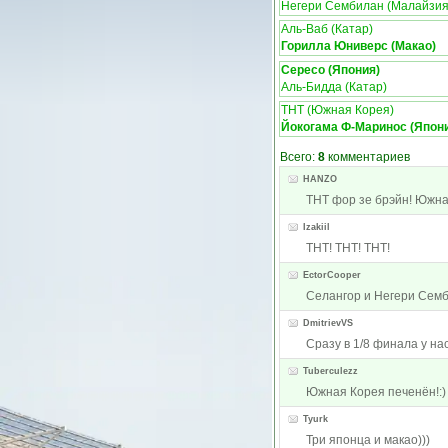
Негери Сембилан (Малайзия
Аль-Ваб (Катар)
Горилла Юниверс (Макао)
Сересо (Япония)
Аль-Бидда (Катар)
ТНТ (Южная Корея)
Йокогама Ф-Маринос (Япон
Всего:
8
комментариев
HANZO
ТНТ фор зе брэйн! Южна
Izakiil
ТНТ! ТНТ! ТНТ!
EctorCooper
Селангор и Негери Семб
DmitrievVS
Сразу в 1/8 финала у на
Tuberculezz
Южная Корея печенён!:)
Tyurk
Три японца и макао)))