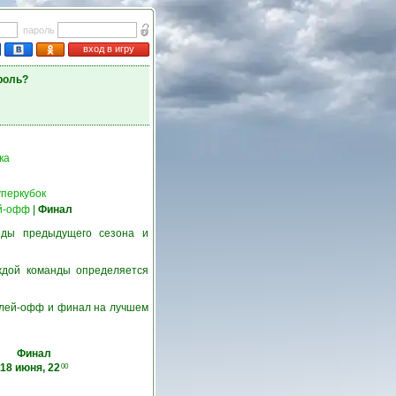
пароль
вход в игру
роль?
ка
перкубок
й-офф
|
Финал
нды предыдущего сезона и
ждой команды определяется
 плей-офф и финал на лучшем
Финал
18 июня, 22
00