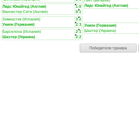
Гент (Бельгия)
Лидс Юнайтед (Англия)
Лидс Юнайтед (Англия)
1
0
Манчестер Сити (Англия)
0
1
Химнастик (Испания)
3
2
Унион (Германия)
2
3
Унион (Германия)
Шахтер (Украина)
Барселона (Испания)
2
1
Шахтер (Украина)
2
2
Победители турнира