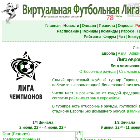
Главная
|
Новости
|
Онлайн
|
Правила
|
Опросы
|
Ре
Расписание
|
Турниры
|
Команды
|
Игроки
|
Т
Рейтинги
|
Форум
|
Чат
|
Конку
Сез
Европа
|
Азия
|
Афри
Лига евро
Лига чемпионо
Отборочные раунды
|
Стыковые 
Самый престижный клубный турнир Европы,
победитель прошлогодней Лиги европейских че
Число мест в розыгрыше от каждой федерац
согласно
рейтингу стран в еврокубках
.
В турнире есть отборочные раунды, групповой
стадионе Европы без домашнего бонуса. [
Полны
1/4 финала
1/2 финала
2 июня, 22
-
4 июня, 22
9 июня, 22
-
11 июня
00
00
00
Гент (Бельгия)
2
1
Трелиссак (Франция)
2
0